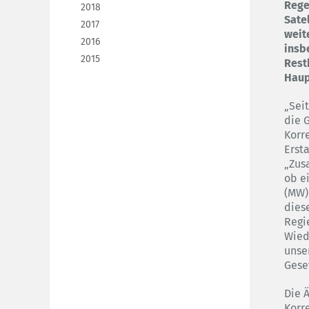
Rege
2018
Sate
2017
weit
2016
insb
2015
Rest
Haup
„Sei
die 
Korr
Erst
„Zus
ob e
(MW)
dies
Regi
Wied
unse
Gese
Die 
Korr