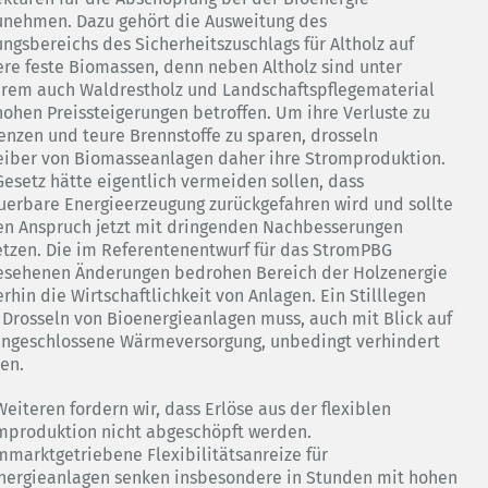
unehmen. Dazu gehört die Ausweitung des
ungsbereichs des Sicherheitszuschlags für Altholz auf
ere feste Biomassen, denn neben Altholz sind unter
rem auch Waldrestholz und Landschaftspflegematerial
hohen Preissteigerungen betroffen. Um ihre Verluste zu
enzen und teure Brennstoffe zu sparen, drosseln
eiber von Biomasseanlagen daher ihre Stromproduktion.
Gesetz hätte eigentlich vermeiden sollen, dass
uerbare Energieerzeugung zurückgefahren wird und sollte
en Anspruch jetzt mit dringenden Nachbesserungen
tzen. Die im Referentenentwurf für das StromPBG
esehenen Änderungen bedrohen Bereich der Holzenergie
rhin die Wirtschaftlichkeit von Anlagen. Ein Stilllegen
 Drosseln von Bioenergieanlagen muss, auch mit Blick auf
angeschlossene Wärmeversorgung, unbedingt verhindert
en.
eiteren fordern wir, dass Erlöse aus der flexiblen
mproduktion nicht abgeschöpft werden.
mmarktgetriebene Flexibilitätsanreize für
nergieanlagen senken insbesondere in Stunden mit hohen