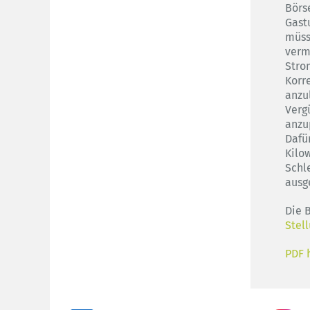
Börs
Gast
müss
verm
Stro
Korr
anzu
Verg
anzu
Dafü
Kilo
Schl
ausg
Die 
Stel
PDF 