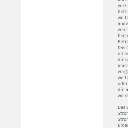
vorz
Gelt
weit
ande
von 
begr
Betr
Das 
erne
dies
umse
vorg
weite
oder
die 
werd
Des W
Stro
Stro
Bioe