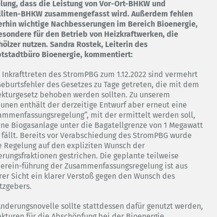
lung, dass die Leistung von Vor-Ort-BHKW und
lliten-BHKW zusammengefasst wird. Außerdem fehlen
erhin wichtige Nachbesserungen im Bereich Bioenergie,
esondere für den Betrieb von Heizkraftwerken, die
hölzer nutzen. Sandra Rostek, Leiterin des
tstadtbüro Bioenergie, kommentiert:
t Inkrafttreten des StromPBG zum 1.12.2022 sind vermehrt
Geburtsfehler des Gesetzes zu Tage getreten, die mit dem
ekturgesetz behoben werden sollten. Zu unserem
aunen enthält der derzeitige Entwurf aber erneut eine
ammenfassungsregelung“, mit der ermittelt werden soll,
ine Biogasanlage unter die Bagatellgrenze von 1 Megawatt
 fällt. Bereits vor Verabschiedung des StromPBG wurde
e Regelung auf den expliziten Wunsch der
erungsfraktionen gestrichen. Die geplante teilweise
erein-führung der Zusammenfassungsregelung ist aus
rer Sicht ein klarer Verstoß gegen den Wunsch des
tzgebers.
Änderungsnovelle sollte stattdessen dafür genutzt werden,
ekturen für die Abschöpfung bei der Bioenergie