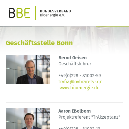
Geschäftsstelle Bonn
Bernd Geisen
Geschäftsführer
+49(0)228 - 81002-59
trvfra@ovbraretvr.qr
www.bioenergie.de
Aaron Eßelborn
Projektreferent "TrAkzeptanz"
+49(0)228 - 81002-13