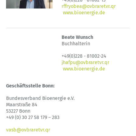
rffryobea@ovbraretvr.qr
www.bioenergie.de
Beate Wunsch
Buchhalterin
+49(0)228 - 81002-24
jhafpu@ovbraretvr.qr
www.bioenergie.de
Geschäftsstelle Bonn:
Bundesverband Bioenergie e.V.
Maarstraße 84
53227 Bonn
+49 (0) 30 27 58 179 – 283
vasb@ovbraretvr.qr