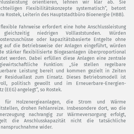
hlussleistung orientieren, lehnen wir klar ab. Sie
chteiligen Flexibilitätskonzepte systematisch“, betont
ra Rostek, Leiterin des Hauptstadtbüro Bioenergie (HBB).
 flexible Fahrweise erfordert eine hohe Anschlussleistung
 gleichzeitig niedrigen Volllaststunden. Würden
ostenzuschüsse oder kapazitätsbasierte Entgelte ohne
g auf die Betriebsweise der Anlagen eingeführt, würden
de stärker flexibilisierte Biogasanlagen überproportional
stet werden. Dabei erfüllen diese Anlagen eine zentrale
giewirtschaftliche Funktion: „Sie stellen regelbare
uerbare Leistung bereit und kommen gezielt in Zeiten
r Residuallast zum Einsatz. Dieses Betriebsmodell ist
voll, politisch gewollt und im Erneuerbare-Energien-
z (EEG) angelegt“, so Rostek.
h für Holzenergieanlagen, die Strom und Wärme
itstellen, drohen Fehlanreize. Insbesondere dort, wo die
merzeugung nachrangig zur Wärmeversorgung erfolgt,
gelt die Anschlusskapazität nicht die tatsächliche
inanspruchnahme wider.