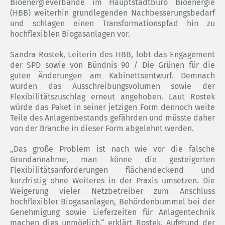
Bioenergieverbände im Hauptstadtbüro Bioenergie
(HBB) weiterhin grundlegenden Nachbesserungsbedarf
und schlagen einen Transformationspfad hin zu
hochflexiblen Biogasanlagen vor.
Sandra Rostek, Leiterin des HBB, lobt das Engagement
der SPD sowie von Bündnis 90 / Die Grünen für die
guten Änderungen am Kabinettsentwurf. Demnach
wurden das Ausschreibungsvolumen sowie der
Flexibilitätszuschlag erneut angehoben. Laut Rostek
würde das Paket in seiner jetzigen Form dennoch weite
Teile des Anlagenbestands gefährden und müsste daher
von der Branche in dieser Form abgelehnt werden.
„Das große Problem ist nach wie vor die falsche
Grundannahme, man könne die gesteigerten
Flexibilitätsanforderungen flächendeckend und
kurzfristig ohne Weiteres in der Praxis umsetzen. Die
Weigerung vieler Netzbetreiber zum Anschluss
hochflexibler Biogasanlagen, Behördenbummel bei der
Genehmigung sowie Lieferzeiten für Anlagentechnik
machen dies unmöglich,“ erklärt Rostek. Aufgrund der