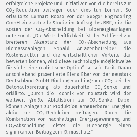
erfolgreiche Projekte und Initiativen vor, die bereits zur
CO
-Reduktion beitragen oder dies tun können. So
2
erläuterte Lennart Reese von der Seeger Engineering
GmbH eine aktuelle Studie im Auftrag des BBE, die die
Kosten der CO
-Abscheidung bei Bioenergieanlagen
2
untersucht. „Die Wirtschaftlichkeit ist der Schlüssel zur
breiteren Akzeptanz der CO₂-Abscheidung aus
Biomasseanlagen. Sobald Anlagenbetreiber die
Kostenstruktur und die wirtschaftlichen Vorteile klar
bewerten können, wird diese Technologie möglichweise
für viele eine realistische Option“, so sein Fazit. Daran
anschließend präsentierte Elena Eßer von der neustark
Deutschland GmbH Bindung von biogenem CO
bei der
2
Betonaufbereitung als dauerhafte CO
-Senke und
2
erklärte: „Durch die Technik von neustark wird der
weltweit größte Abfallstrom zur CO
-Senke. Dabei
2
können Anlagen zur Produktion erneuerbarer Energien
aktiv zur CO
-Reduktion beitragen. Durch die
2
Kombination von nachhaltiger Energiegewinnung und
CO₂-Abscheidung leistet die Bioenergie einen
signifikanten Beitrag zum Klimaschutz.“