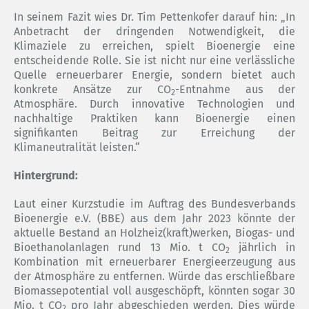
In seinem Fazit wies Dr. Tim Pettenkofer darauf hin: „In
Anbetracht der dringenden Notwendigkeit, die
Klimaziele zu erreichen, spielt Bioenergie eine
entscheidende Rolle. Sie ist nicht nur eine verlässliche
Quelle erneuerbarer Energie, sondern bietet auch
konkrete Ansätze zur CO
-Entnahme aus der
2
Atmosphäre. Durch innovative Technologien und
nachhaltige Praktiken kann Bioenergie einen
signifikanten Beitrag zur Erreichung der
Klimaneutralität leisten.“
Hintergrund:
Laut einer Kurzstudie im Auftrag des Bundesverbands
Bioenergie e.V. (BBE) aus dem Jahr 2023 könnte der
aktuelle Bestand an Holzheiz(kraft)werken, Biogas- und
Bioethanolanlagen rund 13 Mio. t CO
jährlich in
2
Kombination mit erneuerbarer Energieerzeugung aus
der Atmosphäre zu entfernen. Würde das erschließbare
Biomassepotential voll ausgeschöpft, könnten sogar 30
Mio. t CO
pro Jahr abgeschieden werden. Dies würde
2