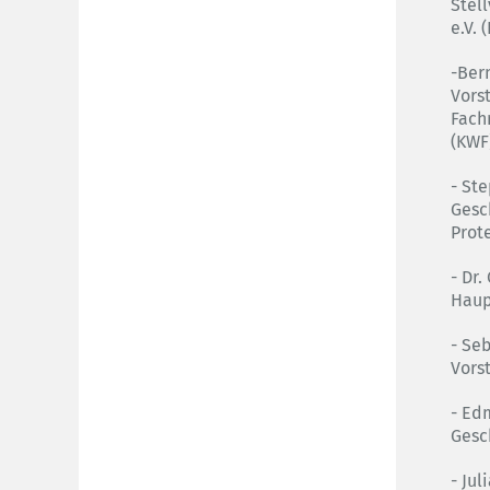
Stel
e.V. 
-Ber
Vors
Fach
(KWF
- St
Gesc
Prote
- Dr
Haup
- Se
Vors
- Ed
Gesch
- Ju