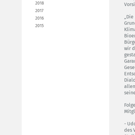
2018
Vors
2017
„Die
2016
Grun
2015
Klim
Bioe
Bürg
wir 
gest
Gara
Gesel
Ents
Dial
alle
sein
Folg
Mitg
- Ud
des 