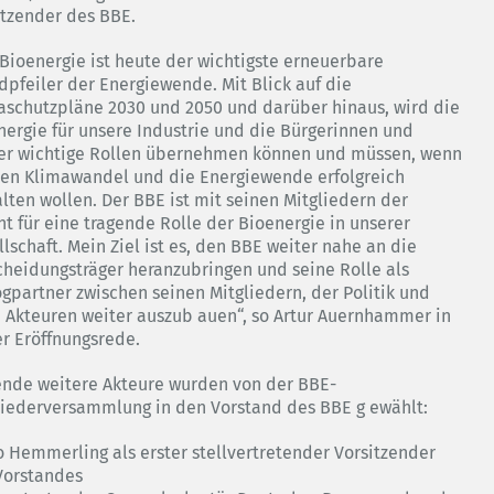
itzender des BBE.
 Bioenergie ist heute der wichtigste erneuerbare
dpfeiler der Energiewende. Mit Blick auf die
aschutzpläne 2030 und 2050 und darüber hinaus, wird die
nergie für unsere Industrie und die Bürgerinnen und
er wichtige Rollen übernehmen können und müssen, wenn
den Klimawandel und die Energiewende erfolgreich
alten wollen. Der BBE ist mit seinen Mitgliedern der
nt für eine tragende Rolle der Bioenergie in unserer
lschaft. Mein Ziel ist es, den BBE weiter nahe an die
cheidungsträger heranzubringen und seine Rolle als
ogpartner zwischen seinen Mitgliedern, der Politik und
n Akteuren weiter auszub auen“, so Artur Auernhammer in
er Eröffnungsrede.
ende weitere Akteure wurden von der BBE-
liederversammlung in den Vorstand des BBE g ewählt:
o Hemmerling als erster stellvertretender Vorsitzender
Vorstandes