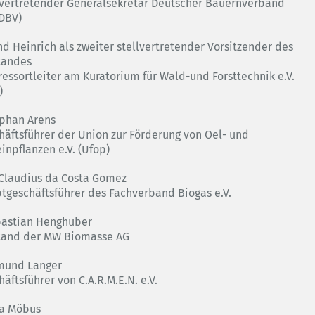
lvertretender Generalsekretär Deutscher Bauernverband
(DBV)
nd Heinrich als zweiter stellvertretender Vorsitzender des
tandes
ressortleiter am Kuratorium für Wald-und Forsttechnik e.V.
)
ephan Arens
häftsführer der Union zur Förderung von Oel- und
inpflanzen e.V. (Ufop)
. Claudius da Costa Gomez
tgeschäftsführer des Fachverband Biogas e.V.
bastian Henghuber
tand der MW Biomasse AG
mund Langer
äftsführer von C.A.R.M.E.N. e.V.
lia Möbus