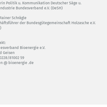
erin Politik u. Kommunikation Deutscher Säge u.
industrie Bundesverband e.V. (DeSH)
 Rainer Schrägle
häftsführer der Bundesgütegemeinschaft Holzasche e.V.
)
akt:
esverband Bioenergie e.V.
d Geisen
: 0228/81002 59
en @ bioenergie .de