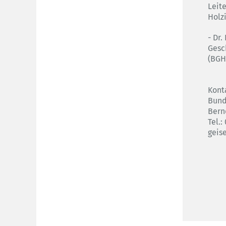
Leit
Holz
- Dr.
Gesc
(BGH
Kont
Bund
Bern
Tel.
geis