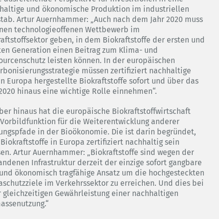
haltige und ökonomische Produktion im industriellen
tab. Artur Auernhammer: „Auch nach dem Jahr 2020 muss
inen technologieoffenen Wettbewerb im
raftstoffsektor geben, in dem Biokraftstoffe der ersten und
ten Generation einen Beitrag zum Klima- und
ourcenschutz leisten können. In der europäischen
rbonisierungsstrategie müssen zertifiziert nachhaltige
in Europa hergestellte Biokraftstoffe sofort und über das
 2020 hinaus eine wichtige Rolle einnehmen“.
ber hinaus hat die europäische Biokraftstoffwirtschaft
 Vorbildfunktion für die Weiterentwicklung anderer
ungspfade in der Bioökonomie. Die ist darin begründet,
Biokraftstoffe in Europa zertifiziert nachhaltig sein
en. Artur Auernhammer: „Biokraftstoffe sind wegen der
andenen Infrastruktur derzeit der einzige sofort gangbare
und ökonomisch tragfähige Ansatz um die hochgesteckten
aschutzziele im Verkehrssektor zu erreichen. Und dies bei
r gleichzeitigen Gewährleistung einer nachhaltigen
assenutzung.“