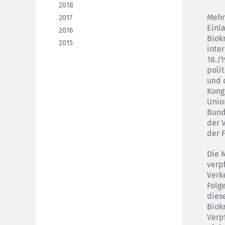
2018
Mehr
2017
Einl
2016
Biokr
2015
inte
18./
poli
und 
Kong
Unio
Bund
der 
der 
Die M
verp
Verk
Folg
dies
Biokr
Verp