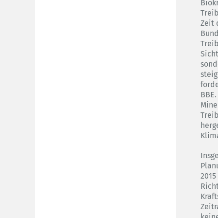
Biokr
Trei
Zeit
Bund
Trei
Sich
sond
stei
ford
BBE. 
Mine
Trei
herg
Klim
Insge
Plan
2015
Rich
Kraf
Zeit
kein