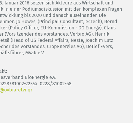
8. Januar 2016 setzen sich Akteure aus Wirtschaft und
tik in einer Podiumsdiskussion mit den komplexen Fragen
Entwicklung bis 2020 und danach auseinander. Die
nehmer: Jo Howes, (Principal Consultant, e4Tech), Bernd
ker (Policy Officer, EU-Kommission - DG Energy), Claus
er (Vorsitzender des Vorstandes, Verbio AG), Henrik
etsä (Head of US Federal Affairs, Neste, Joachim Lutz
echer des Vorstandes, CropEnergies AG), Detlef Evers,
äftsführer, MVaK e.V.
akt:
esverband BioEnergie e.V.
: 0228/81002-22Fax: 0228/81002-58
@ovbraretvr.qr