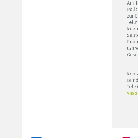
Am 1
Poli
zur 
Teil
Kuep
Saut
Eräm
(Spr
Gesch
Kont
Bund
Tel.
vasb