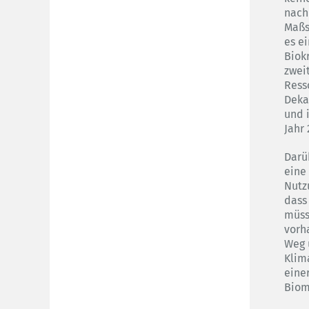
nach
Maßs
es e
Biok
zwei
Ress
Deka
und 
Jahr
Darü
eine
Nutz
dass 
müss
vorh
Weg 
Klim
eine
Biom