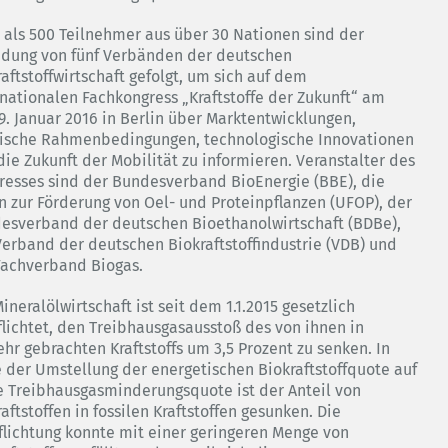
 als 500 Teilnehmer aus über 30 Nationen sind der
adung von fünf Verbänden der deutschen
aftstoffwirtschaft gefolgt, um sich auf dem
rnationalen Fachkongress „Kraftstoffe der Zukunft“ am
19. Januar 2016 in Berlin über Marktentwicklungen,
tische Rahmenbedingungen, technologische Innovationen
die Zukunft der Mobilität zu informieren. Veranstalter des
resses sind der Bundesverband BioEnergie (BBE), die
n zur Förderung von Oel- und Proteinpflanzen (UFOP), der
esverband der deutschen Bioethanolwirtschaft (BDBe),
Verband der deutschen Biokraftstoffindustrie (VDB) und
Fachverband Biogas.
ineralölwirtschaft ist seit dem 1.1.2015 gesetzlich
flichtet, den Treibhausgasausstoß des von ihnen in
ehr gebrachten Kraftstoffs um 3,5 Prozent zu senken. In
e der Umstellung der energetischen Biokraftstoffquote auf
e Treibhausgasminderungsquote ist der Anteil von
aftstoffen in fossilen Kraftstoffen gesunken. Die
flichtung konnte mit einer geringeren Menge von