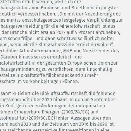
aftstoffen erfüllt werden, weil sich die
bhausgasbilanz von Biodiesel und Bioethanol in jüngster
 deutlich verbessert haben. „Die mit der Novellierung des
esimmissionsschutzgesetzes festgelegte Verpflichtung zur
bhausgasvermeidung für die Mineralölwirtschaft ist aus
t der Branche nicht erst ab 2017 auf 4 Prozent anzuheben,
ern schon früher und dann schrittweise jährlich weiter
gend, wenn wir die Klimaschutzziele erreichen wollen“,
ert daher Artur Auernhammer, MdB und Vorsitzender des
Darüber hinaus sei es erforderlich, die
ralölwirtschaft in der gesamten Europäischen Union zur
bhausgasminderung zu verpflichten, damit nachhaltig
estellte Biokraftstoffe flächendeckend zu mehr
aschutz im Verkehr beitragen können.
samt kritisiert die Biokraftstoffwirtschaft die fehlende
ungssicherheit über 2020 hinaus. In den im September
 in Kraft getretenen Änderungen der europäischen
tlinien Erneuerbare Energien (2009/28/EG) und
tstoffqualität (2009/30/EG) fehlen Aussagen über den
raum nach 2020 und der Zeitraum von 2016 bis 2020 ist
e ausreichende Perspektive für Investitionen in eine