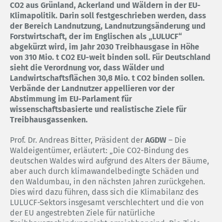
CO2 aus Grünland, Ackerland und Wäldern in der EU-
Klimapolitik. Darin soll festgeschrieben werden, dass
der Bereich Landnutzung, Landnutzungsänderung und
Forstwirtschaft, der im Englischen als „LULUCF“
abgekürzt wird, im Jahr 2030 Treibhausgase in Höhe
von 310 Mio. t CO2 EU-weit binden soll. Für Deutschland
sieht die Verordnung vor, dass Wälder und
Landwirtschaftsflächen 30,8 Mio. t CO2 binden sollen.
Verbände der Landnutzer appellieren vor der
Abstimmung im EU-Parlament für
wissenschaftsbasierte und realistische Ziele für
Treibhausgassenken.
Prof. Dr. Andreas Bitter, Präsident der
AGDW
– Die
Waldeigentümer, erläutert: „Die CO2-Bindung des
deutschen Waldes wird aufgrund des Alters der Bäume,
aber auch durch klimawandelbedingte Schäden und
den Waldumbau, in den nächsten Jahren zurückgehen.
Dies wird dazu führen, dass sich die Klimabilanz des
LULUCF-Sektors insgesamt verschlechtert und die von
der EU angestrebten Ziele für natürliche