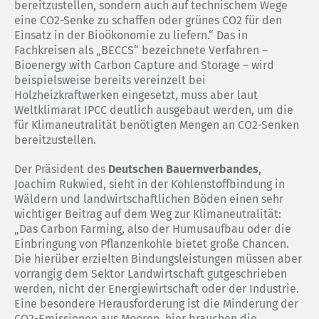
bereitzustellen, sondern auch auf technischem Wege
eine CO2-Senke zu schaffen oder grünes CO2 für den
Einsatz in der Bioökonomie zu liefern.“ Das in
Fachkreisen als „BECCS“ bezeichnete Verfahren –
Bioenergy with Carbon Capture and Storage – wird
beispielsweise bereits vereinzelt bei
Holzheizkraftwerken eingesetzt, muss aber laut
Weltklimarat IPCC deutlich ausgebaut werden, um die
für Klimaneutralität benötigten Mengen an CO2-Senken
bereitzustellen.
Der Präsident des
Deutschen Bauernverbandes
,
Joachim Rukwied, sieht in der Kohlenstoffbindung in
Wäldern und landwirtschaftlichen Böden einen sehr
wichtiger Beitrag auf dem Weg zur Klimaneutralität:
„Das Carbon Farming, also der Humusaufbau oder die
Einbringung von Pflanzenkohle bietet große Chancen.
Die hierüber erzielten Bindungsleistungen müssen aber
vorrangig dem Sektor Landwirtschaft gutgeschrieben
werden, nicht der Energiewirtschaft oder der Industrie.
Eine besondere Herausforderung ist die Minderung der
CO2-Emissionen aus Mooren, hier brauchen die