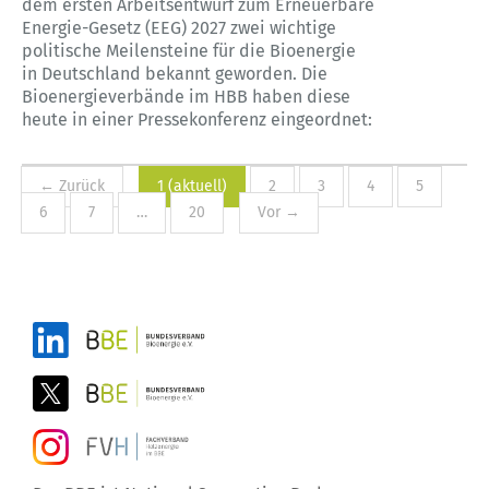
dem ersten Arbeitsentwurf zum Erneuerbare
Energie-Gesetz (EEG) 2027 zwei wichtige
politische Meilensteine für die Bioenergie
in Deutschland bekannt geworden. Die
Bioenergieverbände im HBB haben diese
heute in einer Pressekonferenz eingeordnet:
← Zurück
1
(aktuell)
2
3
4
5
6
7
…
20
Vor →