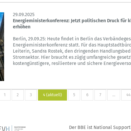
29.09.2025
Energieministerkonferenz: Jetzt politischen Druck für 
erhöhen
Berlin, 29.09.25: Heute findet in Berlin das Verbände
Energieministerkonferenz statt. Für das Hauptstadtbüro
Leiterin, Sandra Rostek, den dringenden Handlungsbe
Stromsektor. Hier braucht es zügig umfangreiche geset
kostengünstigere, resilientere und sichere Energieverso
1
2
3
4
(aktuell)
5
6
7
…
44
Der BBE ist National Support