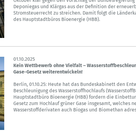
Oktober klar gegen den Vorschlag der Bundesregierung
Deponiegas und Klärgas aus der Definition der erneuer
Stromsteuerrecht zu streichen. Damit folgt die Länder
des Hauptstadtbüros Bioenergie (HBB).
01.10.2025
Kein Wettbewerb ohne Vielfalt – Wasserstoffbeschleu
Gase-Gesetz weiterentwickeln!
Berlin, 01.10.25: Heute hat das Bundeskabinett den Entw
Beschleunigung des Wasserstoffhochlaufs (Wasserstoff
Hauptstadtbüro Bioenergie (HBB) fordern die Einbettu
Gesetz zum Hochlauf grüner Gase insgesamt, welches n
Wasserstoffderivaten auch Biogas und Biomethan adres